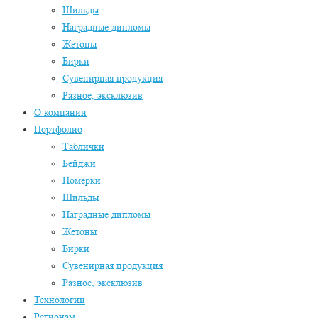
Шильды
Наградные дипломы
Жетоны
Бирки
Сувенирная продукция
Разное, эксклюзив
О компании
Портфолио
Таблички
Бейджи
Номерки
Шильды
Наградные дипломы
Жетоны
Бирки
Сувенирная продукция
Разное, эксклюзив
Технологии
Регионам