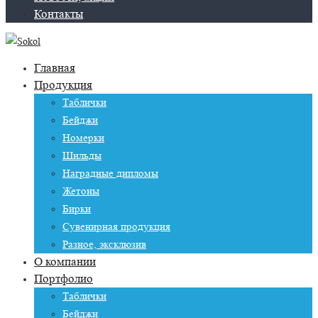
Контакты
Главная
Продукция
Таблички
Бейджи
Номерки
Шильды
Наградные дипломы
Жетоны
Бирки
Сувенирная продукция
Разное, эксклюзив
О компании
Портфолио
Таблички
Бейджи