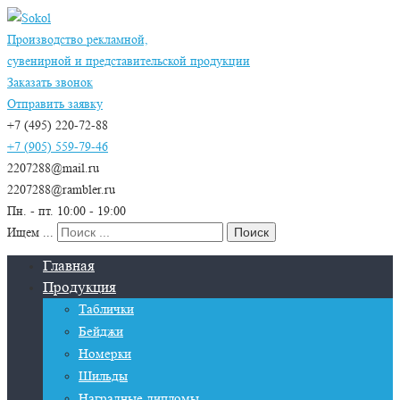
Производство рекламной,
сувенирной и представительской продукции
Заказать звонок
Отправить заявку
+7 (495) 220-72-88
+7 (905) 559-79-46
2207288@mail.ru
2207288@rambler.ru
Пн. - пт. 10:00 - 19:00
Ищем ...
Главная
Продукция
Таблички
Бейджи
Номерки
Шильды
Наградные дипломы