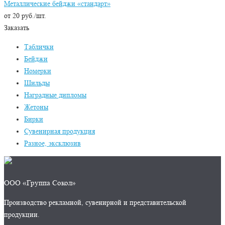
Металлические бейджи «стандарт»
от 20 руб./шт.
Заказать
Таблички
Бейджи
Номерки
Шильды
Наградные дипломы
Жетоны
Бирки
Сувенирная продукция
Разное, эксклюзив
ООО «Группа Сокол»
Производство рекламной, сувенирной и представительской
продукции.