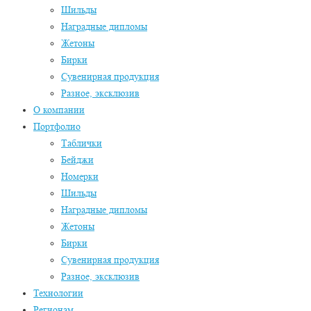
Шильды
Наградные дипломы
Жетоны
Бирки
Сувенирная продукция
Разное, эксклюзив
О компании
Портфолио
Таблички
Бейджи
Номерки
Шильды
Наградные дипломы
Жетоны
Бирки
Сувенирная продукция
Разное, эксклюзив
Технологии
Регионам