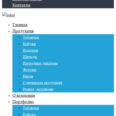
Контакты
Главная
Продукция
Таблички
Бейджи
Номерки
Шильды
Наградные дипломы
Жетоны
Бирки
Сувенирная продукция
Разное, эксклюзив
О компании
Портфолио
Таблички
Бейджи