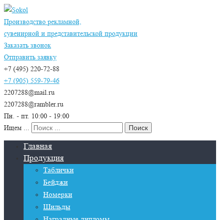
Производство рекламной,
сувенирной и представительской продукции
Заказать звонок
Отправить заявку
+7 (495) 220-72-88
+7 (905) 559-79-46
2207288@mail.ru
2207288@rambler.ru
Пн. - пт. 10:00 - 19:00
Ищем ...
Главная
Продукция
Таблички
Бейджи
Номерки
Шильды
Наградные дипломы