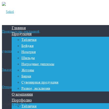
Главная
Производство рекламной,
Продукция
Таблички
Бейджи
сувенирной и представительской продукции
Номерки
Шильды
Наградные дипломы
Заказать звонок
Жетоны
Бирки
Сувенирная продукция
Отправить заявку
Разное, эксклюзив
О компании
Портфолио
+7 (495) 220-72-88
Таблички