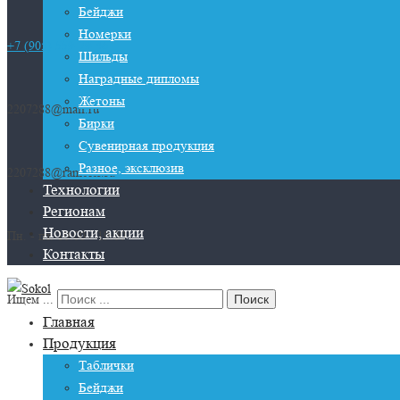
Бейджи
Номерки
+7 (905) 559-79-46
Шильды
Наградные дипломы
Жетоны
2207288@mail.ru
Бирки
Сувенирная продукция
Разное, эксклюзив
2207288@rambler.ru
Технологии
Регионам
Новости, акции
Пн. - пт. 10:00 - 19:00
Контакты
Ищем ...
Главная
Продукция
Таблички
Бейджи