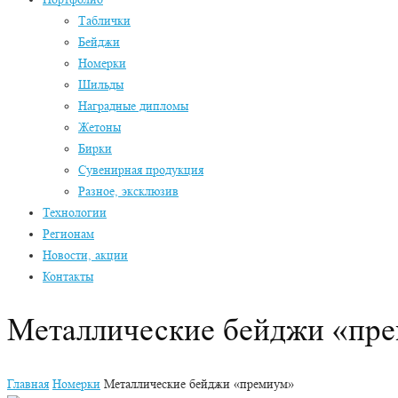
Таблички
Бейджи
Номерки
Шильды
Наградные дипломы
Жетоны
Бирки
Сувенирная продукция
Разное, эксклюзив
Технологии
Регионам
Новости, акции
Контакты
Металлические бейджи «пр
Главная
Номерки
Металлические бейджи «премиум»